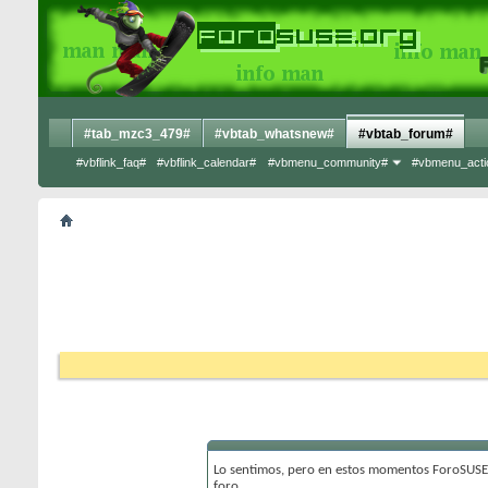
#tab_mzc3_479#
#vbtab_whatsnew#
#vbtab_forum#
#vbflink_faq#
#vbflink_calendar#
#vbmenu_community#
#vbmenu_acti
Lo sentimos, pero en estos momentos ForoSUSE 
foro.