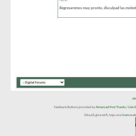
Regresaremos muy pronto, disculpad las molesti
vB
Feedback Buttons provided by
Advanced Post Thanks / Like (L
Esta pÃ¡gina estÃ¡ bajo una
licencia 