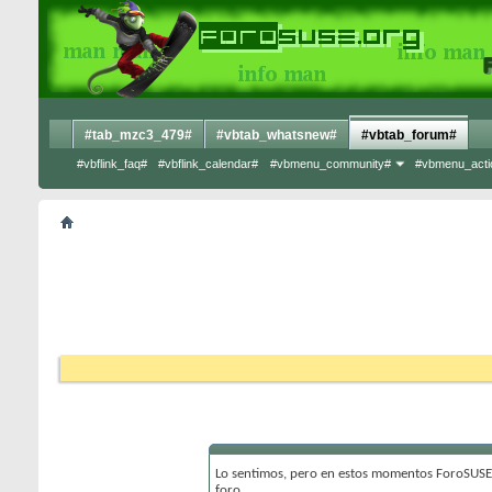
#tab_mzc3_479#
#vbtab_whatsnew#
#vbtab_forum#
#vbflink_faq#
#vbflink_calendar#
#vbmenu_community#
#vbmenu_acti
Lo sentimos, pero en estos momentos ForoSUSE 
foro.