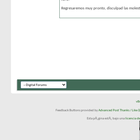
Regresaremos muy pronto, disculpad las molesti
vB
Feedback Buttons provided by
Advanced Post Thanks / Like (L
Esta pÃ¡gina estÃ¡ bajo una
licencia 