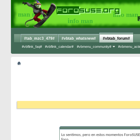
#tab_mzc3_479#
#vbtab_whatsnew#
#vbtab_forum#
#vbflink_faq#
#vbflink_calendar#
#vbmenu_community#
#vbmenu_acti
Lo sentimos, pero en estos momentos ForoSUSE 
foro.