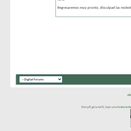
Regresaremos muy pronto, disculpad las molesti
vB
Esta pÃ¡gina estÃ¡ bajo una
licencia 