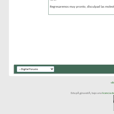
Regresaremos muy pronto, disculpad las molesti
vB
Esta pÃ¡gina estÃ¡ bajo una
licencia 