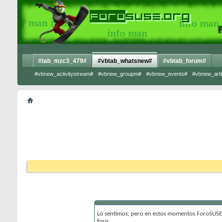
#tab_mzc3_479#
#vbtab_whatsnew#
#vbtab_forum#
#vbnew_activitystream#
#vbnew_groupm#
#vbnew_events#
#vbnew_arti
Lo sentimos, pero en estos momentos ForoSUSE 
foro.