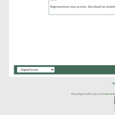
Regresaremos muy pronto, disculpad las molesti
vB
Esta pÃ¡gina estÃ¡ bajo una
licencia 