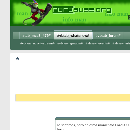
#tab_mzc3_479#
#vbtab_whatsnew#
#vbtab_forum#
#vbnew_activitystream#
#vbnew_groupm#
#vbnew_events#
#vbnew_arti
Lo sentimos, pero en estos momentos ForoSUSE 
foro.