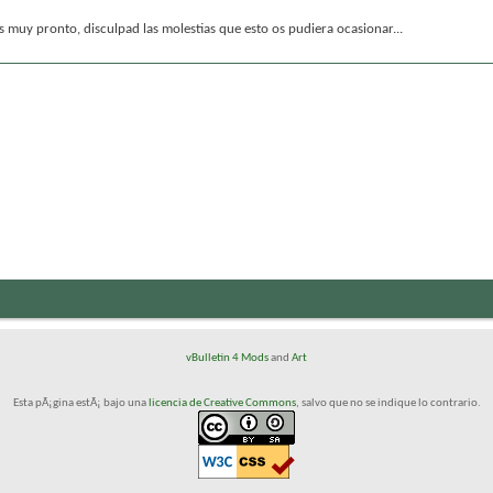
muy pronto, disculpad las molestias que esto os pudiera ocasionar...
vBulletin 4 Mods
and
Art
Esta pÃ¡gina estÃ¡ bajo una
licencia de Creative Commons
, salvo que no se indique lo contrario.