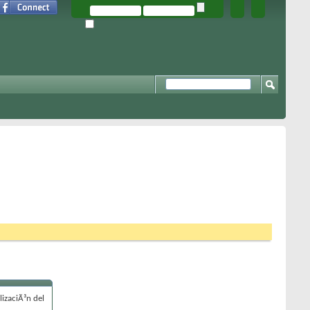
izaciÃ³n del