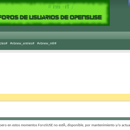
cles#
#vbnew_entries#
#vbnew_mfr#
 pero en estos momentos ForoSUSE no estÃ¡ disponible, por mantenimiento y/o actual