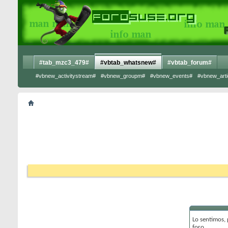
#tab_mzc3_479#
#vbtab_whatsnew#
#vbtab_forum#
#vbnew_activitystream#
#vbnew_groupm#
#vbnew_events#
#vbnew_arti
Lo sentimos,
foro.