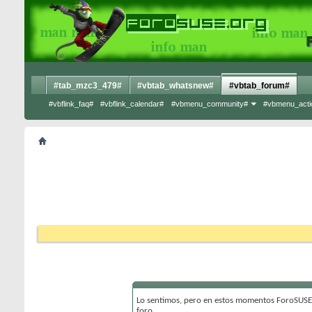
#tab_mzc3_479#
#vbtab_whatsnew#
#vbtab_forum#
#vbflink_faq#
#vbflink_calendar#
#vbmenu_community#
#vbmenu_acti
Lo sentimos, pero en estos momentos ForoSUSE 
foro.