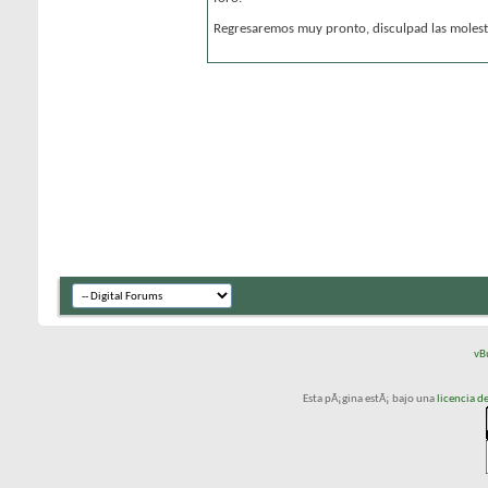
Regresaremos muy pronto, disculpad las molesti
vB
Esta pÃ¡gina estÃ¡ bajo una
licencia 