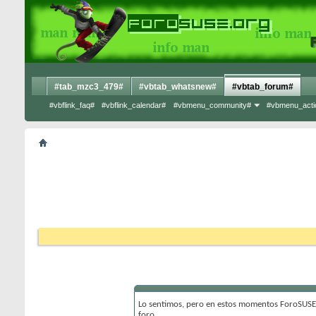
#tab_mzc3_479#
#vbtab_whatsnew#
#vbtab_forum#
#vbflink_faq#
#vbflink_calendar#
#vbmenu_community#
#vbmenu_acti
Lo sentimos, pero en estos momentos ForoSUSE 
foro.