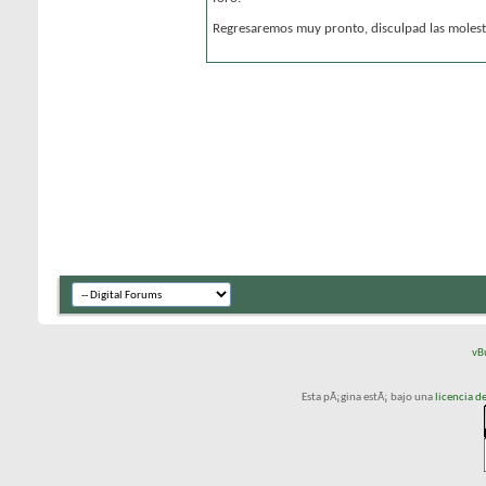
Regresaremos muy pronto, disculpad las molesti
vB
Esta pÃ¡gina estÃ¡ bajo una
licencia 