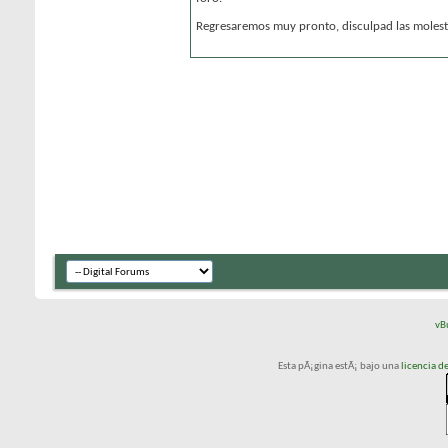
Regresaremos muy pronto, disculpad las molesti
vB
Esta pÃ¡gina estÃ¡ bajo una
licencia 