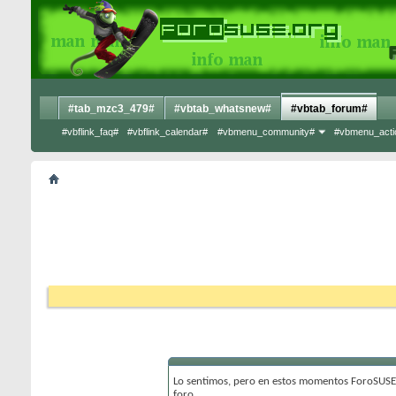
#tab_mzc3_479#
#vbtab_whatsnew#
#vbtab_forum#
#vbflink_faq#
#vbflink_calendar#
#vbmenu_community#
#vbmenu_acti
Lo sentimos, pero en estos momentos ForoSUSE 
foro.