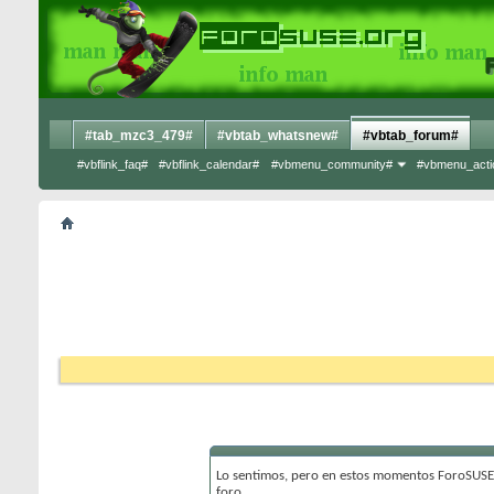
#tab_mzc3_479#
#vbtab_whatsnew#
#vbtab_forum#
#vbflink_faq#
#vbflink_calendar#
#vbmenu_community#
#vbmenu_acti
Lo sentimos, pero en estos momentos ForoSUSE 
foro.