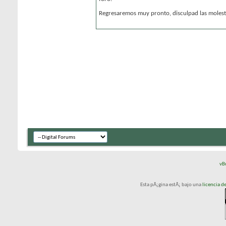
Regresaremos muy pronto, disculpad las molesti
vB
Esta pÃ¡gina estÃ¡ bajo una
licencia 