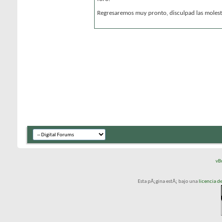
Regresaremos muy pronto, disculpad las molesti
vB
Esta pÃ¡gina estÃ¡ bajo una
licencia 