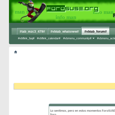
#tab_mzc3_479#
#vbtab_whatsnew#
#vbtab_forum#
#vbflink_faq#
#vbflink_calendar#
#vbmenu_community#
#vbmenu_acti
Lo sentimos, pero en estos momentos ForoSUSE 
foro.