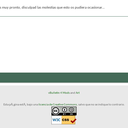
muy pronto, disculpad las molestias que esto os pudiera ocasionar...
vBulletin 4 Mods
and
Art
Esta pÃ¡gina estÃ¡ bajo una
licencia de Creative Commons
, salvo que no se indique lo contrario.