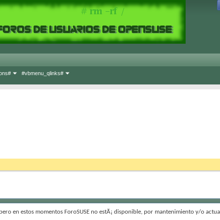
ons#
#vbmenu_qlinks#
 pero en estos momentos ForoSUSE no estÃ¡ disponible, por mantenimiento y/o actual