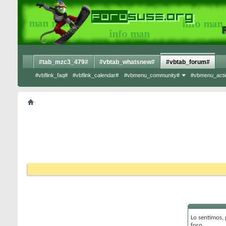
#tab_mzc3_479#
#vbtab_whatsnew#
#vbtab_forum#
#vbflink_faq#
#vbflink_calendar#
#vbmenu_community#
#vbmenu_acti
Lo sentimos,
foro.