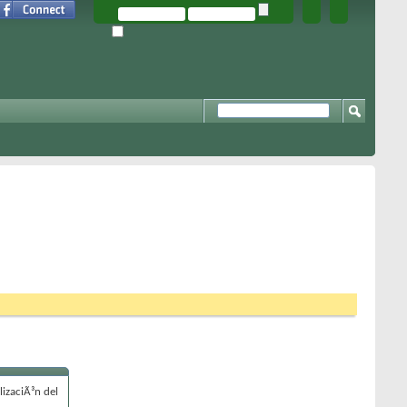
izaciÃ³n del