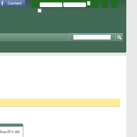
izaciÃ³n del