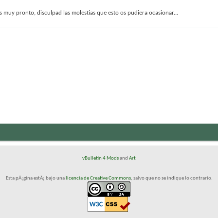
muy pronto, disculpad las molestias que esto os pudiera ocasionar...
vBulletin 4 Mods
and
Art
Esta pÃ¡gina estÃ¡ bajo una
licencia de Creative Commons
, salvo que no se indique lo contrario.