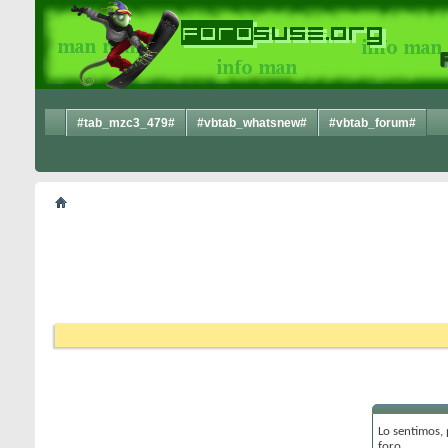
#tab_mzc3_479#
#vbtab_whatsnew#
#vbtab_forum#
Lo sentimos,
foro.